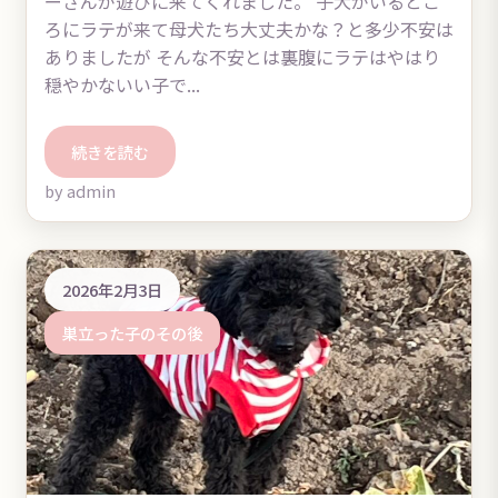
ーさんが遊びに来てくれました。 子犬がいるとこ
ろにラテが来て母犬たち大丈夫かな？と多少不安は
ありましたが そんな不安とは裏腹にラテはやはり
穏やかないい子で...
続きを読む
by admin
2026年2月3日
巣立った子のその後