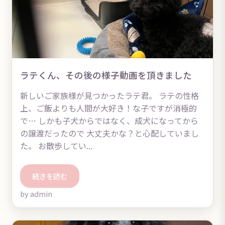
ラテくん、その後の様子動画を頂きました
新しいご家族様が見つかったラテ君。 ラテの性格
上、ご飯よりも人間が大好き！な子ですが消極的
で… しかも子犬からではなく、成犬になってから
の譲渡だったので 大丈夫かな？と心配していまし
た。 お散歩してい...
続きを読む
by admin